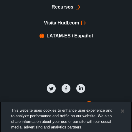
Recursos
Visita Hudl.com
LATAM-ES / Español
Política de privacidad
This website uses cookies to enhance user experience and
to analyze performance and traffic on our website. We also
Términos y condiciones
share information about your use of our site with our social
media, advertising and analytics partners.
Acuerdo de licencia de software