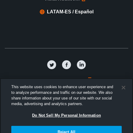
LATAM-ES / Español
Política de privacidad
This website uses cookies to enhance user experience and
to analyze performance and traffic on our website. We also
Términos y condiciones
share information about your use of our site with our social
media, advertising and analytics partners.
Acuerdo de licencia de software
Do Not Sell My Personal Information
Cookies
Reject All